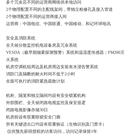
多个冗余且不同的运营商网络供本地访问
2个物理配置不同的主配线架间，带独立检修孔及接入管道
2个物理配置不同的运营商接入间
运营商：中国电信、中国联通、中国移动、和记环球电讯
安全及消防系统
全天候分散监控机电设备房及冗余系统
VESDA（极早期烟雾探测预警）系统和温湿度传感器；FM200灭
火系统
机房空调机组周边及机房周边安装有水浸告警系统
消防门及隔断的耐火时间不低于2小时
全面可执行的消防紧急疏散计划
机柜、隔笼和独立隔间均设有安全锁紧机构
外部围栏、全天候闭路电视监控及保安巡逻
闭路电视影像存储30日
机房前设有双重联锁安全门廊
所有关键进出口均设有双重验证（生物识别及门禁卡）
仅供预先获得授权的访客访问，访问记录保留1年