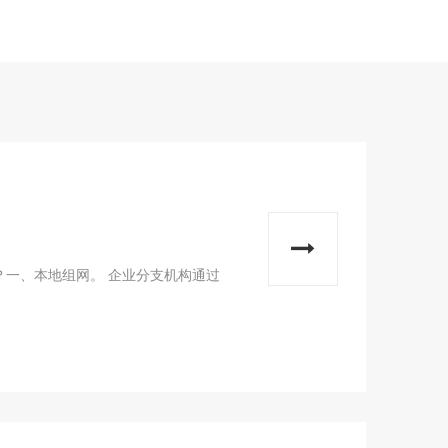
？一、本地组网。 企业分支机构通过