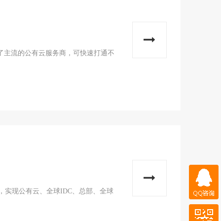
了主流的公有云服务商，可快速打通不
QQ咨询
源，实现公有云、全球IDC、总部、全球
微信咨询