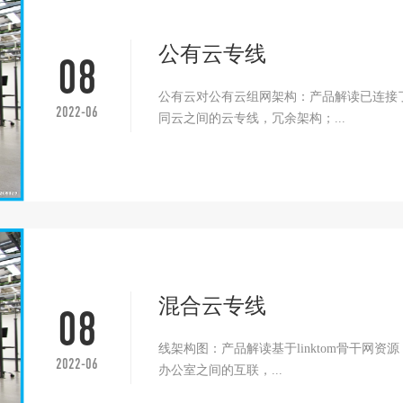
公有云专线
08
公有云对公有云组网架构：产品解读已连接
2022-06
同云之间的云专线，冗余架构；...
混合云专线
08
线架构图：产品解读基于linktom骨干网资
2022-06
办公室之间的互联，...