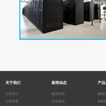
关于我们
新闻动态
产品
公司简介
机房动态
服务
公司荣誉
行业资讯
机柜