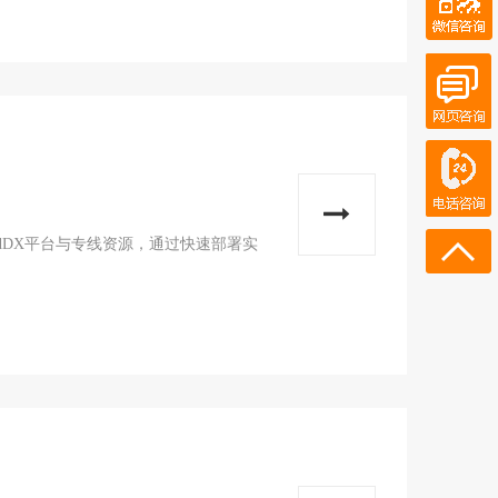
QQ客服
在线客服
在线客服
电话咨询
13436973572
13436973572
oudDX平台与专线资源，通过快速部署实