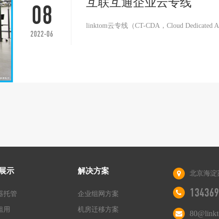
互联互通企业云专线
08
linktom云专线（CT-CDA，Cloud Dedicate
2022-06
展示
解决方案
北京海淀
134369
器托管
企业组网方案
租用
机房迁移方案
80@link