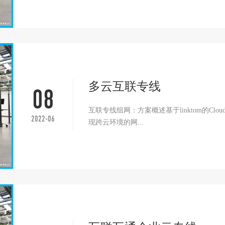
多云互联专线
08
互联专线组网：方案概述基于linktom的Cl
2022-06
现跨云环境的网...