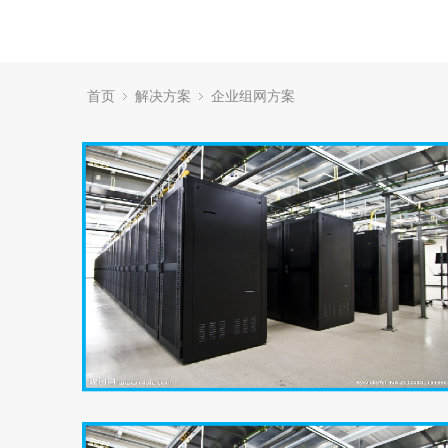
首页
解决方案
企业组网方案