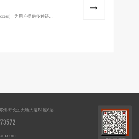
d Access） 为用户提供多种链...
苏州街长远天地大厦B1座6层
73572
tom.com