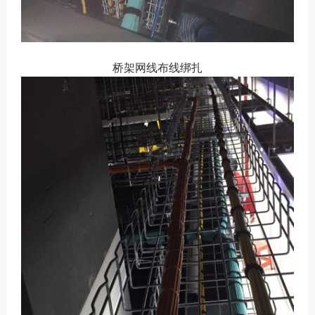
桥架网线布线绑扎