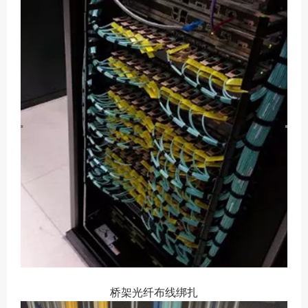
桥架光纤布线绑扎