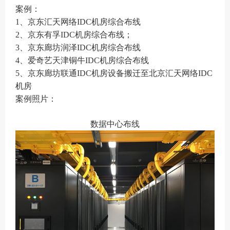
案例：
1
、京东汇天网络
I
DC
机房综合布线
2
、京东有孚
I
DC
机房综合布线；
3
、京东廊坊润泽
I
DC
机房综合布线
4
、爱奇艺天津铜牛
I
DC
机房综合布线
5
、京东廊坊联通
I
DC
机房设备搬迁至北京汇天网络
I
DC
机房
案例照片：
数据中心布线