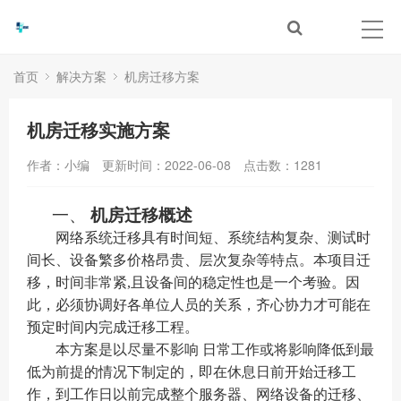
首页
解决方案
机房迁移方案
机房迁移实施方案
作者：小编
更新时间：2022-06-08
点击数：
1281
一、
机房迁移概述
网络系统迁移
具有时间短、系统结构复杂、测试时
间长、设备繁多
价格
昂贵、层次复杂等特点。本项目迁
移，时间非常紧
,
且设备间的稳定性也是一个考验。因
此，必须协调好
各
单位人员的关系，齐心协力才可能在
预定时间内完成迁移工程。
本方案是以尽量不影响
日常
工作或将影响降低到最
低为前提的情况下制定的，即在
休息
日
前
开始迁
移工
作
，到
工作日
以前完成整个
服务器、
网络设备的迁移、