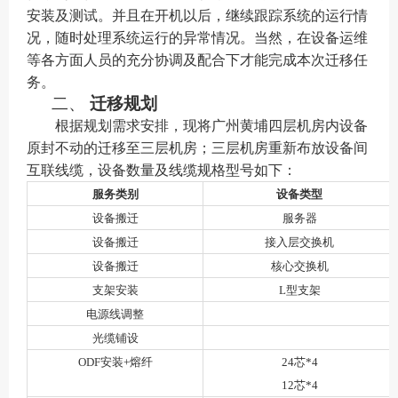
安装及测试。并且在
开机
以后，继续跟踪
系统
的运行情
况，随时处理
系统
运行的异常情况。当然，在
设备运维
等
各方面人员的充分协调及配合下才能完成本次迁移任
务。
二、
迁移规划
根据规划需求安排，现将广州黄埔四层机房内设备
原封不动的迁移至三层机房；三层机房重新布放设备间
互联线缆，设备数量及线缆规格型号如下：
服务类别
设备类型
设备搬迁
服务器
设备搬迁
接入层交换机
设备搬迁
核心交换机
支架安装
L型支架
电源线调整
光缆铺设
ODF安装+熔纤
24芯*4
12芯*4